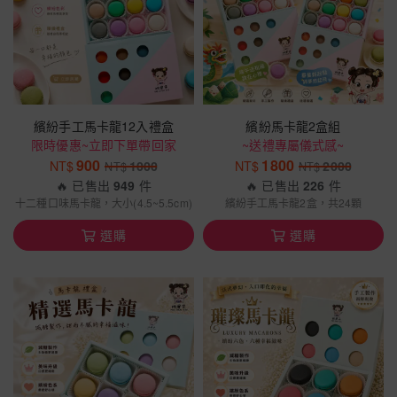
繽紛手工馬卡龍12入禮盒
繽紛馬卡龍2盒組
限時優惠~立即下單帶回家
~送禮專屬儀式感~
900
1800
NT$
1000
NT$
2000
NT$
NT$
🔥 已售出
949
件
🔥 已售出
226
件
十二種口味馬卡龍，大小(4.5~5.5cm)
繽紛手工馬卡龍2盒，共24顆
選購
選購