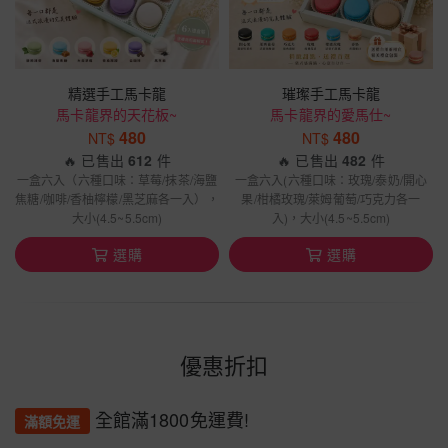
精選手工馬卡龍
璀璨手工馬卡龍
馬卡龍界的天花板~
馬卡龍界的愛馬仕~
480
480
NT$
NT$
🔥 已售出
612
件
🔥 已售出
482
件
一盒六入（六種口味：草莓/抹茶/海鹽
一盒六入(六種口味：玫瑰/泰奶/開心
焦糖/咖啡/香柚檸檬/黑芝麻各一入），
果/柑橘玫瑰/萊姆葡萄/巧克力各一
大小(4.5~5.5cm)
入)，大小(4.5~5.5cm)
選購
選購
優惠折扣
全館滿1800免運費!
滿額免運