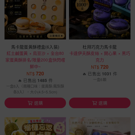
馬卡龍蛋黃酥禮盒(6入裝)
杜拜巧克力馬卡龍
紅土鹹蛋黃 × 烏豆沙 × 全台80
卡達伊夫酥皮絲 × 開心果 × 黑巧
家蛋黃酥排名/限量200盒快閃嚐
克力
鮮中~
720
NT$
720
NT$
🔥 已售出
1031
件
一盒6顆
🔥 已售出
1485
件
一盒6入（兩種口味：蛋黃酥/鳳梨酥
各3入），大小(4.5~5.5cm)
選購
選購