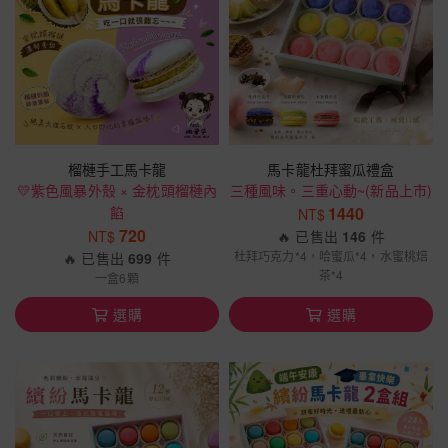
榴槤手工馬卡龍
馬卡龍杜拜蜜瓜禮盒
💛紫色風暴外殼 × 金枕頭榴槤內
三種風味。三重心動~(新品上市)
餡
1440
NT$
720
NT$
🔥 已售出
146
件
杜拜巧克力*4，哈蜜瓜*4，水蜜桃焙
🔥 已售出
699
件
茶*4
一盒6顆
選購
選購